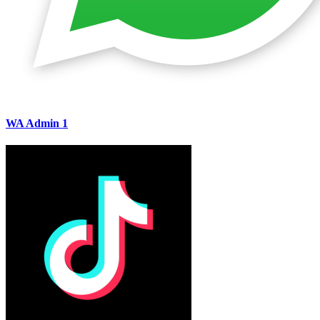
WA Admin 1