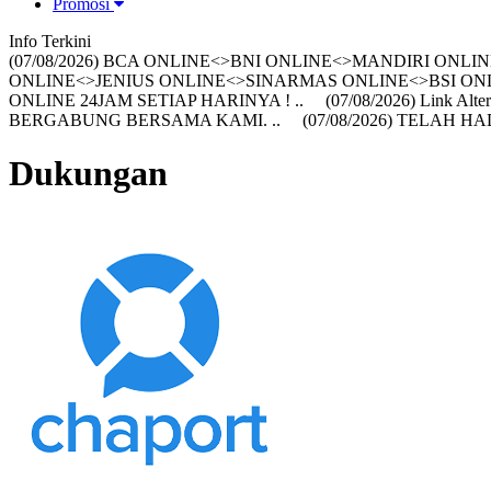
Promosi
Info Terkini
(07/08/2026)
BCA ONLINE<>BNI ONLINE<>MANDIRI ONLI
ONLINE<>JENIUS ONLINE<>SINARMAS ONLINE<>BSI O
ONLINE 24JAM SETIAP HARINYA ! ..
(07/08/2026)
Link Alte
BERGABUNG BERSAMA KAMI. ..
(07/08/2026)
TELAH HA
Dukungan