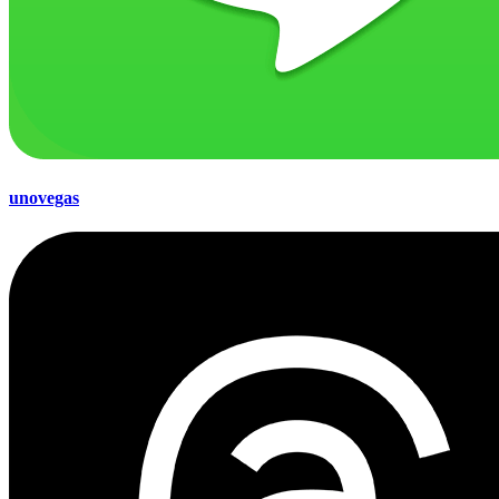
unovegas