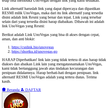
tetap bisa membuka UnoVegas dengan link yang kami sediakan.
Link alternatif haruslah link yang dapat dipercaya dan dipastikan
RESMI milik UnoVegas, maka dari itu link alternatif yang tersedia
disini adalah link Resmi yang benar dan tepat. Link yang tersebar
selain dari yang tersedia disini harap diabaikan. Dibawah ini adalah
link UnoVegas yang Resmi:
Berikut adalah Link UnoVegas yang bisa di akses dengan cepat,
aman, dan anti blokir:
https://csnlink.bio/unovegas
https://shortku.id/unovegas-go
HARAP Diperhatikan! link lain yang tidak tertera di atas harap tidak
diakses dan abaikan Link lain yang mengatasnamakan UnoVegas,
kami tidak bertanggung jawab atas tindakan kecurangan dan
penipuan didalamnya. Harap berhati-hati dengan penipuan. link
alternatif RESMI
UnoVegas
adalah yang tertera diatas. Terima
kasih.
Beranda
DAFTAR