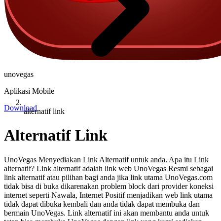
unovegas
Aplikasi Mobile
Download
alternatif link
Alternatif Link
UnoVegas Menyediakan Link Alternatif untuk anda. Apa itu Link
alternatif? Link alternatif adalah link web UnoVegas Resmi sebagai
link alternatif atau pilihan bagi anda jika link utama UnoVegas.com
tidak bisa di buka dikarenakan problem block dari provider koneksi
internet seperti Nawala, Internet Positif menjadikan web link utama
tidak dapat dibuka kembali dan anda tidak dapat membuka dan
bermain UnoVegas. Link alternatif ini akan membantu anda untuk